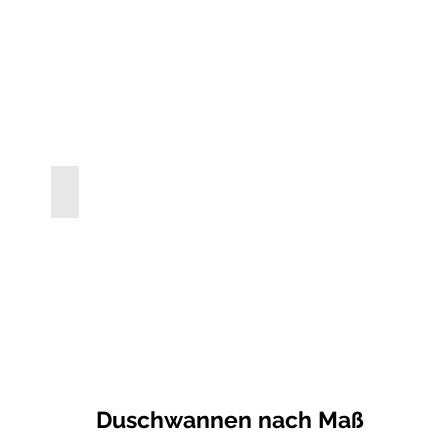
COMBI E50
Verfügbar
ab
mitte
2019
Duschwannen nach Maß