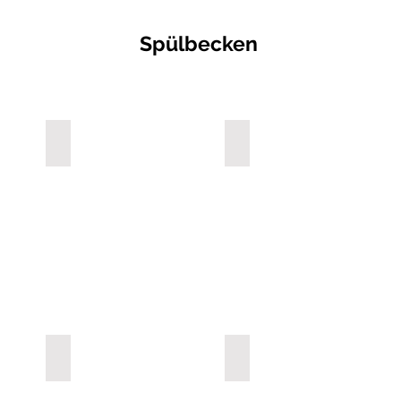
Spülbecken
COMBI R34
COMBI R45
COMBI E16
COMBI E34