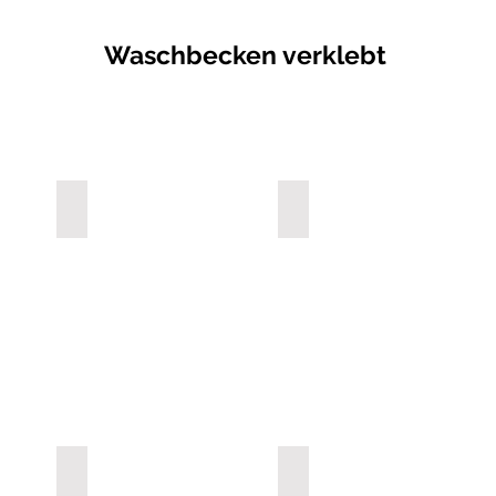
Waschbecken verklebt
AWE50
AWE60
AWB40
AWB50